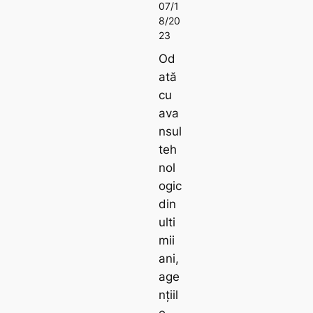
07/1
8/20
23
Od
ată
cu
ava
nsul
teh
nol
ogic
din
ulti
mii
ani,
age
nțiil
e