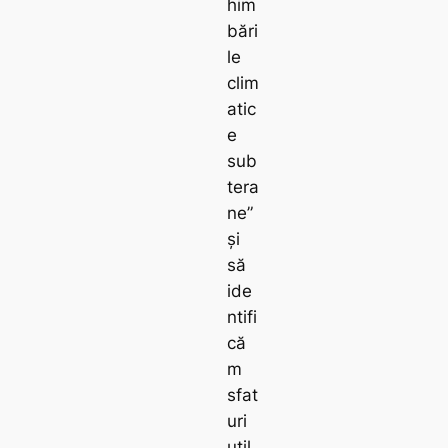
him
bări
le
clim
atic
e
sub
tera
ne”
și
să
ide
ntifi
că
m
sfat
uri
util