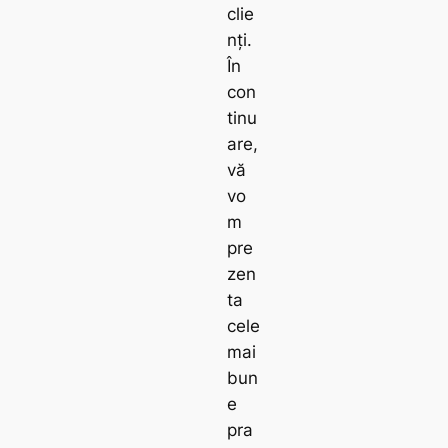
clie
nți.
În
con
tinu
are,
vă
vo
m
pre
zen
ta
cele
mai
bun
e
pra