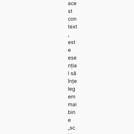
ace
st
con
text
,
est
e
ese
nția
l să
înțe
leg
em
mai
bin
e
„sc