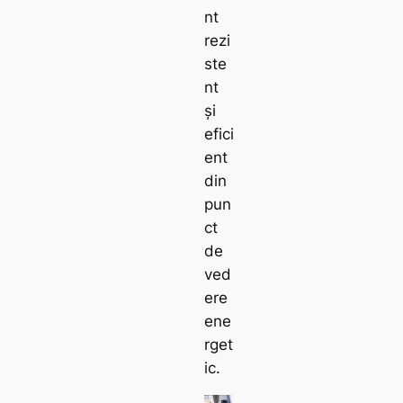
nt
rezi
ste
nt
și
efici
ent
din
pun
ct
de
ved
ere
ene
rget
ic.