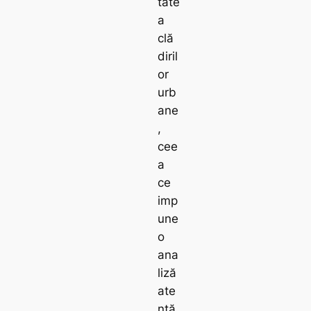
tate
a
clă
diril
or
urb
ane
,
cee
a
ce
imp
une
o
ana
liză
ate
ntă