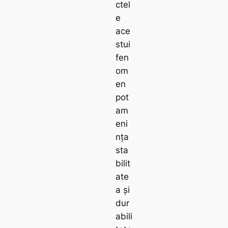
ctel
e
ace
stui
fen
om
en
pot
am
eni
nța
sta
bilit
ate
a și
dur
abili