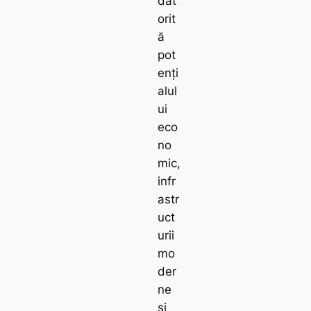
dat
orit
ă
pot
enți
alul
ui
eco
no
mic,
infr
astr
uct
urii
mo
der
ne
și