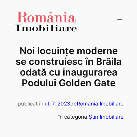
Sari
la
conținut
Noi locuințe moderne
se construiesc în Brăila
odată cu inaugurarea
Podului Golden Gate
publicat în
iul. 7, 2023
de
Romania Imobiliare
în categoria
Știri Imobiliare