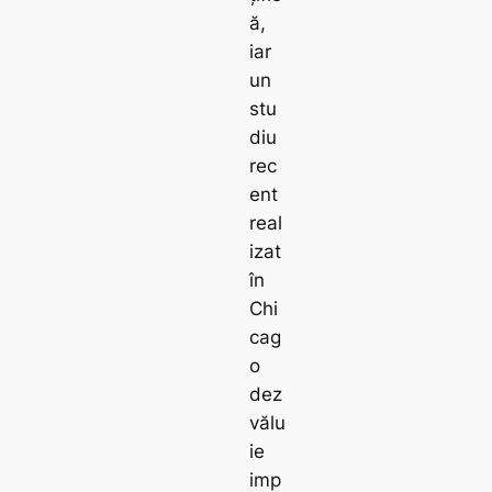
ă,
iar
un
stu
diu
rec
ent
real
izat
în
Chi
cag
o
dez
vălu
ie
imp