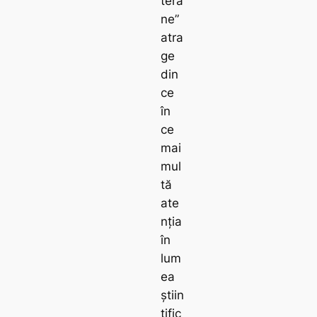
tera
ne”
atra
ge
din
ce
în
ce
mai
mul
tă
ate
nția
în
lum
ea
știin
țific