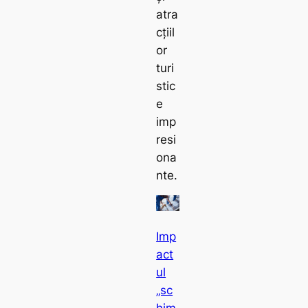
atra
cțiil
or
turi
stic
e
imp
resi
ona
nte.
Imp
act
ul
„sc
him