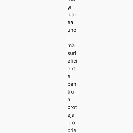
și
luar
ea
uno
r
mă
suri
efici
ent
e
pen
tru
a
prot
eja
pro
prie