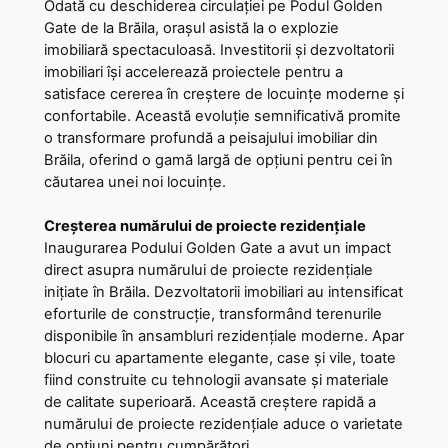
Odată cu deschiderea circulației pe Podul Golden
Gate de la Brăila, orașul asistă la o explozie
imobiliară spectaculoasă. Investitorii și dezvoltatorii
imobiliari își accelerează proiectele pentru a
satisface cererea în creștere de locuințe moderne și
confortabile. Această evoluție semnificativă promite
o transformare profundă a peisajului imobiliar din
Brăila, oferind o gamă largă de opțiuni pentru cei în
căutarea unei noi locuințe.
Creșterea numărului de proiecte rezidențiale
Inaugurarea Podului Golden Gate a avut un impact
direct asupra numărului de proiecte rezidențiale
inițiate în Brăila. Dezvoltatorii imobiliari au intensificat
eforturile de construcție, transformând terenurile
disponibile în ansambluri rezidențiale moderne. Apar
blocuri cu apartamente elegante, case și vile, toate
fiind construite cu tehnologii avansate și materiale
de calitate superioară. Această creștere rapidă a
numărului de proiecte rezidențiale aduce o varietate
de opțiuni pentru cumpărători.