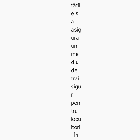
tățil
e și
a
asig
ura
un
me
diu
de
trai
sigu
r
pen
tru
locu
itori
. În