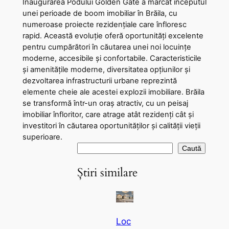
Inaugurarea Podului Golden Gate a marcat începutul
unei perioade de boom imobiliar în Brăila, cu
numeroase proiecte rezidențiale care înfloresc
rapid. Această evoluție oferă oportunități excelente
pentru cumpărători în căutarea unei noi locuințe
moderne, accesibile și confortabile. Caracteristicile
și amenitățile moderne, diversitatea opțiunilor și
dezvoltarea infrastructurii urbane reprezintă
elemente cheie ale acestei explozii imobiliare. Brăila
se transformă într-un oraș atractiv, cu un peisaj
imobiliar înfloritor, care atrage atât rezidenți cât și
investitori în căutarea oportunităților și calității vieții
superioare.
C
Caută
a
Știri similare
u
t
ă
Loc