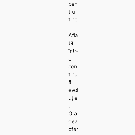
pen
tru
tine
.
Afla
tă
într-
o
con
tinu
ă
evol
uție
,
Ora
dea
ofer