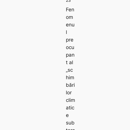
23
Fen
om
enu
l
pre
ocu
pan
t al
„sc
him
bări
lor
clim
atic
e
sub