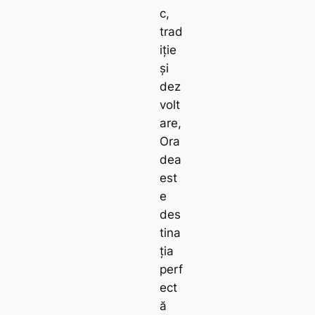
c,
trad
iție
și
dez
volt
are,
Ora
dea
est
e
des
tina
ția
perf
ect
ă