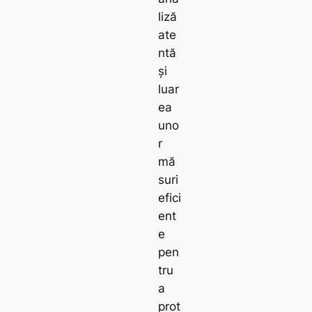
liză
ate
ntă
și
luar
ea
uno
r
mă
suri
efici
ent
e
pen
tru
a
prot