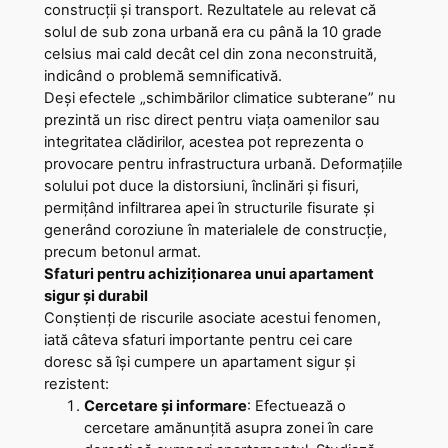
construcții și transport. Rezultatele au relevat că
solul de sub zona urbană era cu până la 10 grade
celsius mai cald decât cel din zona neconstruită,
indicând o problemă semnificativă.
Deși efectele „schimbărilor climatice subterane” nu
prezintă un risc direct pentru viața oamenilor sau
integritatea clădirilor, acestea pot reprezenta o
provocare pentru infrastructura urbană. Deformațiile
solului pot duce la distorsiuni, înclinări și fisuri,
permițând infiltrarea apei în structurile fisurate și
generând coroziune în materialele de construcție,
precum betonul armat.
Sfaturi pentru achiziționarea unui apartament
sigur și durabil
Conștienți de riscurile asociate acestui fenomen,
iată câteva sfaturi importante pentru cei care
doresc să își cumpere un apartament sigur și
rezistent:
Cercetare și informare
: Efectuează o
cercetare amănunțită asupra zonei în care