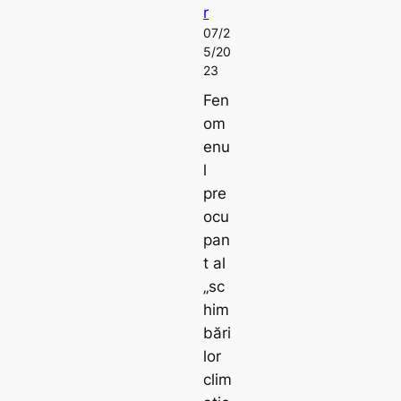
r
07/2
5/20
23
Fen
om
enu
l
pre
ocu
pan
t al
„sc
him
bări
lor
clim