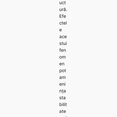
uct
ură.
Efe
ctel
e
ace
stui
fen
om
en
pot
am
eni
nța
sta
bilit
ate