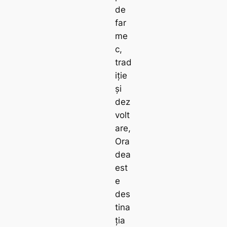
de
far
me
c,
trad
iție
și
dez
volt
are,
Ora
dea
est
e
des
tina
ția