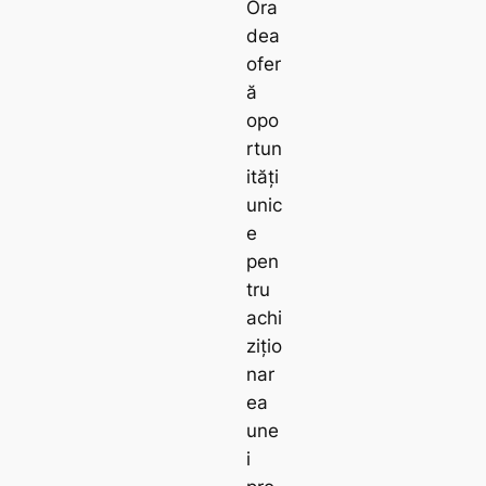
Ora
dea
ofer
ă
opo
rtun
ități
unic
e
pen
tru
achi
zițio
nar
ea
une
i