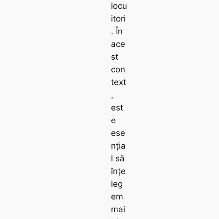
locu
itori
. În
ace
st
con
text
,
est
e
ese
nția
l să
înțe
leg
em
mai