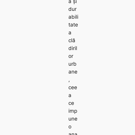
a și
dur
abili
tate
a
clă
diril
or
urb
ane
,
cee
a
ce
imp
une
o
ana