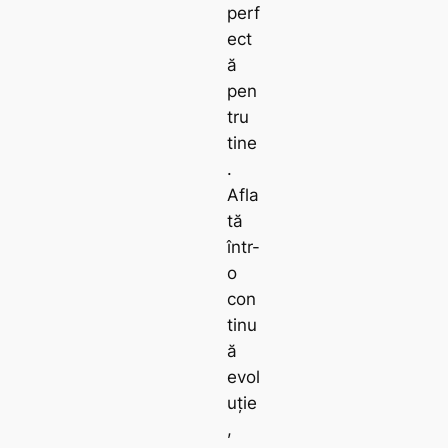
perf
ect
ă
pen
tru
tine
.
Afla
tă
într-
o
con
tinu
ă
evol
uție
,