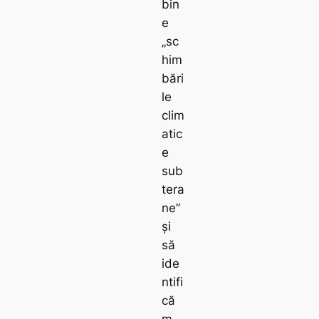
bin
e
„sc
him
bări
le
clim
atic
e
sub
tera
ne”
și
să
ide
ntifi
că
m