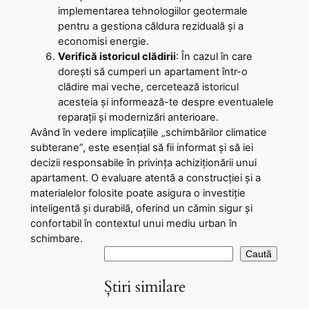
implementarea tehnologiilor geotermale
pentru a gestiona căldura reziduală și a
economisi energie.
Verifică istoricul clădirii
: În cazul în care
dorești să cumperi un apartament într-o
clădire mai veche, cercetează istoricul
acesteia și informează-te despre eventualele
reparații și modernizări anterioare.
Având în vedere implicațiile „schimbărilor climatice
subterane”, este esențial să fii informat și să iei
decizii responsabile în privința achiziționării unui
apartament. O evaluare atentă a construcției și a
materialelor folosite poate asigura o investiție
inteligentă și durabilă, oferind un cămin sigur și
confortabil în contextul unui mediu urban în
schimbare.
C
Caută
a
Știri similare
u
t