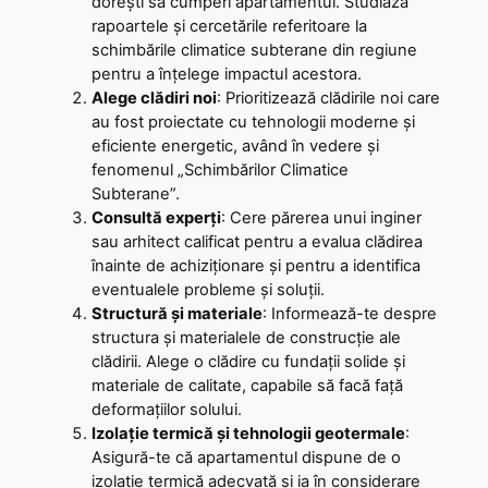
dorești să cumperi apartamentul. Studiază
rapoartele și cercetările referitoare la
schimbările climatice subterane din regiune
pentru a înțelege impactul acestora.
Alege clădiri noi
: Prioritizează clădirile noi care
au fost proiectate cu tehnologii moderne și
eficiente energetic, având în vedere și
fenomenul „Schimbărilor Climatice
Subterane”.
Consultă experți
: Cere părerea unui inginer
sau arhitect calificat pentru a evalua clădirea
înainte de achiziționare și pentru a identifica
eventualele probleme și soluții.
Structură și materiale
: Informează-te despre
structura și materialele de construcție ale
clădirii. Alege o clădire cu fundații solide și
materiale de calitate, capabile să facă față
deformațiilor solului.
Izolație termică și tehnologii geotermale
:
Asigură-te că apartamentul dispune de o
izolație termică adecvată și ia în considerare