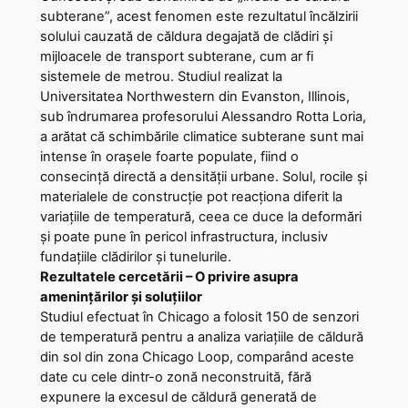
subterane”, acest fenomen este rezultatul încălzirii
solului cauzată de căldura degajată de clădiri și
mijloacele de transport subterane, cum ar fi
sistemele de metrou. Studiul realizat la
Universitatea Northwestern din Evanston, Illinois,
sub îndrumarea profesorului Alessandro Rotta Loria,
a arătat că schimbările climatice subterane sunt mai
intense în orașele foarte populate, fiind o
consecință directă a densității urbane. Solul, rocile și
materialele de construcție pot reacționa diferit la
variațiile de temperatură, ceea ce duce la deformări
și poate pune în pericol infrastructura, inclusiv
fundațiile clădirilor și tunelurile.
Rezultatele cercetării – O privire asupra
amenințărilor și soluțiilor
Studiul efectuat în Chicago a folosit 150 de senzori
de temperatură pentru a analiza variațiile de căldură
din sol din zona Chicago Loop, comparând aceste
date cu cele dintr-o zonă neconstruită, fără
expunere la excesul de căldură generată de