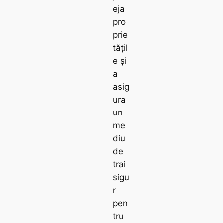
eja
pro
prie
tățil
e și
a
asig
ura
un
me
diu
de
trai
sigu
r
pen
tru