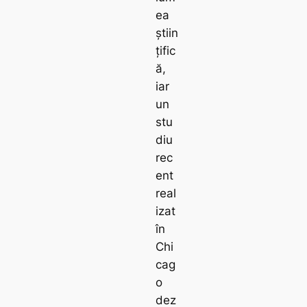
ea
știin
țific
ă,
iar
un
stu
diu
rec
ent
real
izat
în
Chi
cag
o
dez