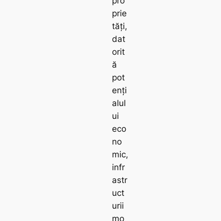
pro
prie
tăți,
dat
orit
ă
pot
enți
alul
ui
eco
no
mic,
infr
astr
uct
urii
mo