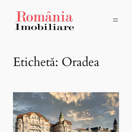
Sari
la
conținut
Etichetă:
Oradea